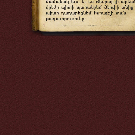
ժամանակ եւս, եւ ես Յեզրայէլի արեա
վրէժը պիտի պահանջեմ Յէուիի տնից 
պիտի դադարեցնեմ Իսրայէլի տան
թագաւորութիւնը։
1