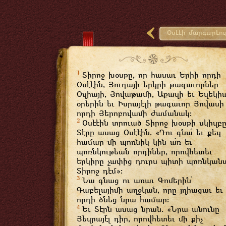
Օսէէի մարգարէու
Օսէէի մարգարէու
Օսէէի մարգարէու
Օսէէի մարգարէու
1
Տիրոջ խօսքը, որ հասաւ Երիի որդի
Օսէէի մարգարէու
Օսէէին, Յուդայի երկրի թագաւորներ
Օզիայի, Յովաթամի, Աքազի եւ Եզեկի
Օսէէի մարգարէու
օրերին եւ Իսրայէլի թագաւոր Յովասի
Օսէէի մարգարէու
որդի Յերոբովամի ժամանակ։
Օսէէի մարգարէու
2
Օսէէին տրուած Տիրոջ խօսքի սկիզբը
Օսէէի մարգարէու
Տէրը ասաց Օսէէին. «Դու գնա՛ եւ քեզ
համար մի պոռնիկ կին ա՛ռ եւ
Օսէէի մարգարէու
պոռնկութեան որդիներ, որովհետեւ
Օսէէի մարգարէու
երկիրը չափից դուրս պիտի պոռնկան
Օսէէի մարգարէու
Տիրոջ դէմ»։
3
Օսէէի մարգարէու
Նա գնաց ու առաւ Գոմերին՝
Գաբելայիմի աղջկան, որը յղիացաւ եւ
Օսէէի մարգարէու
որդի ծնեց նրա համար։
Օսէէի մարգարէու
4
Եւ Տէրն ասաց նրան. «Նրա անունը
Յեզրայէ՛լ դիր, որովհետեւ մի քիչ